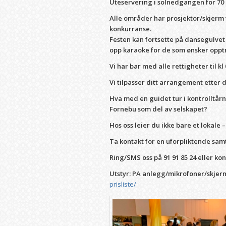
Uteservering i solnedgangen for 70
Alle områder har prosjektor/skjerm f
konkurranse.
Festen kan fortsette på dansegulvet d
opp karaoke for de som ønsker oppt
Vi har bar med alle rettigheter til kl 
Vi tilpasser ditt arrangement etter 
Hva med en guidet tur i kontrolltårn
Fornebu som del av selskapet?
Hos oss leier du ikke bare et lokal
Ta kontakt for en uforpliktende sa
Ring/SMS oss på 91 91 85 24 eller ko
Utstyr: PA anlegg/mikrofoner/skjer
prisliste/