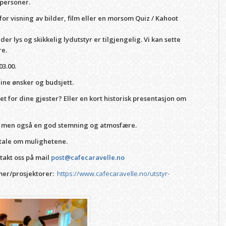
 personer.
or visning av bilder, film eller en morsom Quiz / Kahoot
er lys og skikkelig lydutstyr er tilgjengelig. Vi kan sette
re.
03.00.
dine ønsker og budsjett.
et for dine gjester? Eller en kort historisk presentasjon om
e – men også en god stemning og atmosfære.
mtale om mulighetene.
ntakt oss på mail
post@cafecaravelle.no
mer/prosjektorer:
https://www.cafecaravelle.no/utstyr-